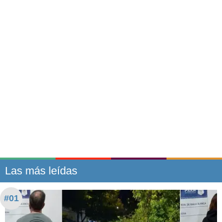
Las más leídas
#01