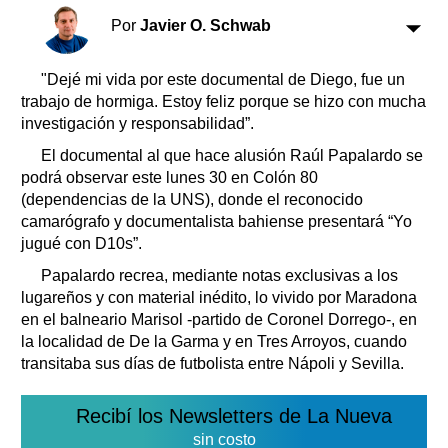
Clasificados
Por
Javier O. Schwab
Horóscopo
Suplementos
"Dejé mi vida por este documental de Diego, fue un
Farmacias
trabajo de hormiga. Estoy feliz porque se hizo con mucha
Servicios
Transportes
investigación y responsabilidad”.
Loterías
El documental al que hace alusión Raúl Papalardo se
Datos Útiles
podrá observar este lunes 30 en Colón 80
(dependencias de la UNS), donde el reconocido
Fúnebres
camarógrafo y documentalista bahiense presentará “Yo
Edictos
jugué con D10s”.
Teléfonos de urgencia
Papalardo recrea, mediante notas exclusivas a los
lugareños y con material inédito, lo vivido por Maradona
en el balneario Marisol -partido de Coronel Dorrego-, en
la localidad de De la Garma y en Tres Arroyos, cuando
transitaba sus días de futbolista entre Nápoli y Sevilla.
Recibí los Newsletters de La Nueva
sin costo