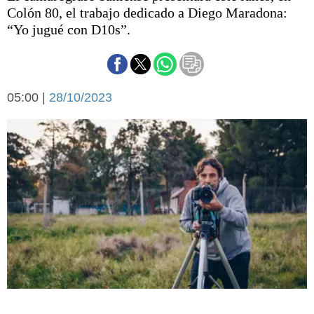
Básquetbol
Colón 80, el trabajo dedicado a Diego Maradona:
Fútbol
“Yo jugué con D10s”.
Federal A
Aplausos
Arte y cultura
Cines
05:00 |
28/10/2023
Economía y finanzas
Economía y campo
Con el campo
Espacio empresas
Sociedad
Sociedad y tiempo
libre
Tecnología
Turismo
Salud
Es viral
El tiempo
Cartón Lleno
Fúnebres