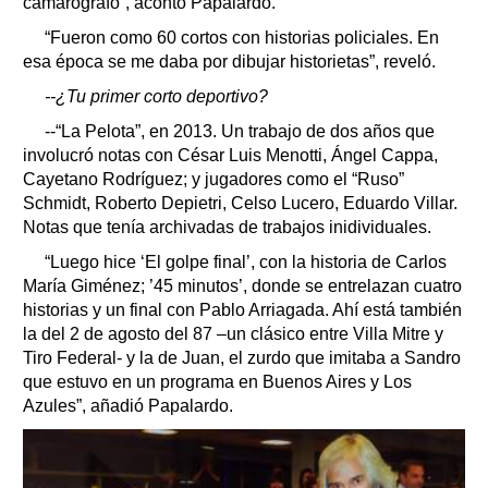
camarógrafo”, acontó Papalardo.
“Fueron como 60 cortos con historias policiales. En
esa época se me daba por dibujar historietas”, reveló.
--¿Tu primer corto deportivo?
--“La Pelota”, en 2013. Un trabajo de dos años que
involucró notas con César Luis Menotti, Ángel Cappa,
Cayetano Rodríguez; y jugadores como el “Ruso”
Schmidt, Roberto Depietri, Celso Lucero, Eduardo Villar.
Notas que tenía archivadas de trabajos inidividuales.
“Luego hice ‘El golpe final’, con la historia de Carlos
María Giménez; ’45 minutos’, donde se entrelazan cuatro
historias y un final con Pablo Arriagada. Ahí está también
la del 2 de agosto del 87 –un clásico entre Villa Mitre y
Tiro Federal- y la de Juan, el zurdo que imitaba a Sandro
que estuvo en un programa en Buenos Aires y Los
Azules”, añadió Papalardo.