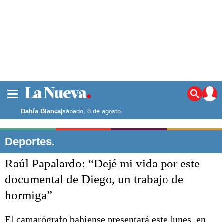
La ciudad
Noticias
Bahía Blanca
|
sábado, 8 de agosto
Punta Alta
La región
Deportes.
El país
Raúl Papalardo: “Dejé mi vida por este
El mundo
Seguridad
documental de Diego, un trabajo de
Opinión
hormiga”
Escenario Olímpico
Deportes
Liga del Sur
El camarógrafo bahiense presentará este lunes, en