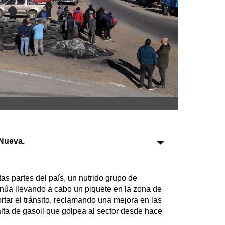
Sociedad
Tecnología
Turismo
Salud
Es viral
Nueva.
Farmacias
Transportes
s partes del país, un nutrido grupo de
inúa llevando a cabo un piquete en la zona de
Loterías
rtar el tránsito, reclamando una mejora en las
Datos Útiles
falta de gasoil que golpea al sector desde hace
Fúnebres