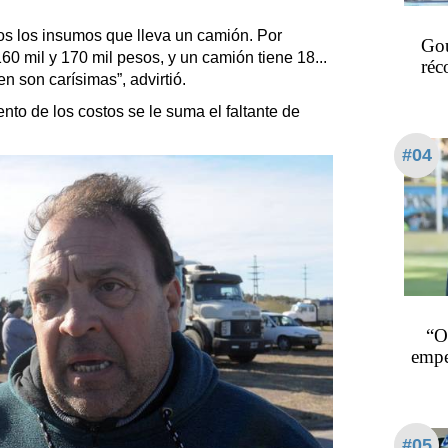
s los insumos que lleva un camión. Por
Gou
60 mil y 170 mil pesos, y un camión tiene 18...
réc
 son carísimas”, advirtió.
to de los costos se le suma el faltante de
#04
“O
empe
#05