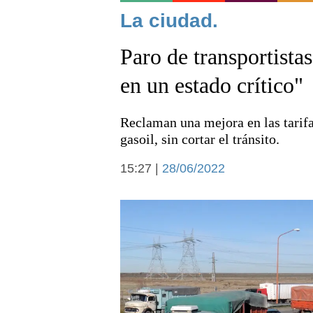
Noticias
La ciudad.
Paro de transportista
en un estado crítico"
Reclaman una mejora en las tarifa
Deportes
gasoil, sin cortar el tránsito.
15:27 |
28/06/2022
Arte y cultura
Economía y campo