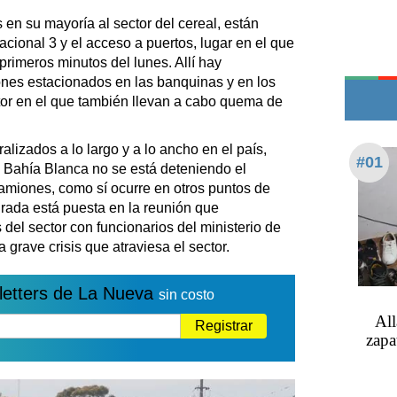
Edictos
n su mayoría al sector del cereal, están
Teléfonos de urgencia
acional 3 y el acceso a puertos, lugar en el que
imeros minutos del lunes. Allí hay
nes estacionados en las banquinas y en los
ctor en el que también llevan a cabo quema de
lizados a lo largo y a lo ancho en el país,
#01
 Bahía Blanca no se está deteniendo el
s camiones, como sí ocurre en otros puntos de
irada está puesta en la reunión que
el sector con funcionarios del ministerio de
 grave crisis que atraviesa el sector.
letters de La Nueva
sin costo
All
Registrar
zapa