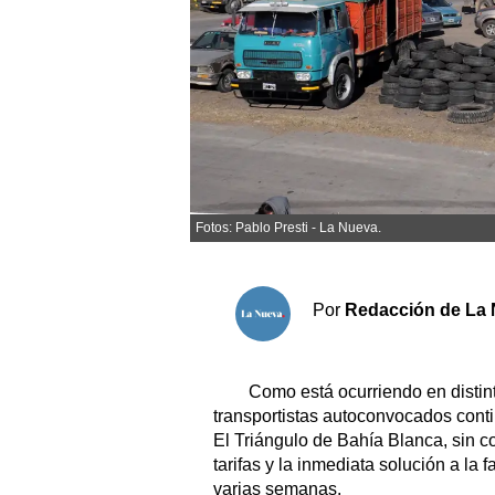
Sociedad y tiempo libre
El tiempo
Cartón Lleno
Fúnebres
Fotos: Pablo Presti - La Nueva.
Clasificados
Horóscopo
Por
Redacción de La 
Suplementos
Servicios
Como está ocurriendo en distinta
transportistas autoconvocados cont
El Triángulo de Bahía Blanca, sin co
tarifas y la inmediata solución a la 
varias semanas.