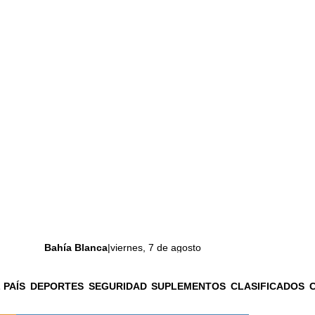
Bahía Blanca
|
viernes, 7 de agosto
 PAÍS
DEPORTES
SEGURIDAD
SUPLEMENTOS
CLASIFICADOS
La ciudad