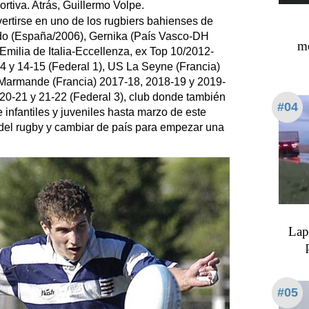
rtiva. Atrás, Guillermo Volpe.
ertirse en uno de los rugbiers bahienses de
edo (España/2006), Gernika (País Vasco-DH
me
milia de Italia-Eccellenza, ex Top 10/2012-
4 y 14-15 (Federal 1), US La Seyne (Francia)
 Marmande (Francia) 2017-18, 2018-19 y 2019-
20-21 y 21-22 (Federal 3), club donde también
#04
nfantiles y juveniles hasta marzo de este
e del rugby y cambiar de país para empezar una
Lap
#05