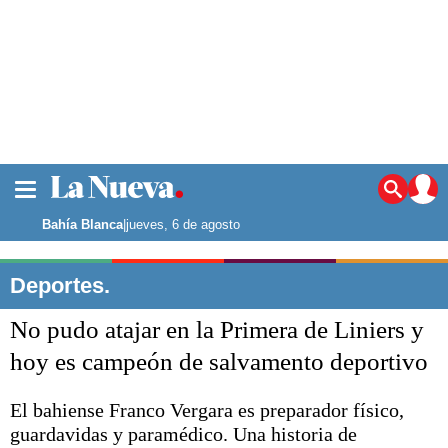
La ciudad
Noticias
Bahía Blanca
|
jueves, 6 de agosto
Punta Alta
La región
Deportes.
El país
No pudo atajar en la Primera de Liniers y
El mundo
Seguridad
hoy es campeón de salvamento deportivo
Opinión
Escenario Olímpico
El bahiense Franco Vergara es preparador físico,
Deportes
guardavidas y paramédico. Una historia de
Liga del Sur