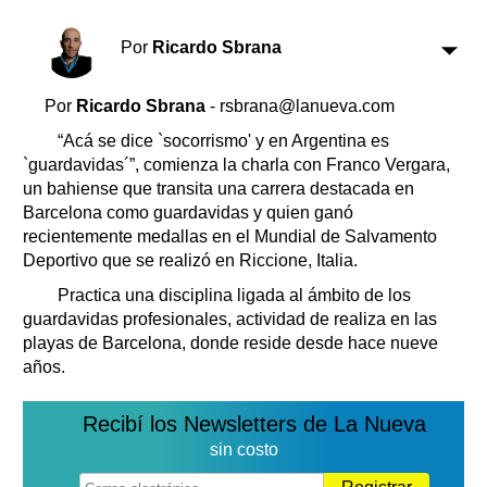
Clasificados
Horóscopo
Por
Ricardo Sbrana
Suplementos
Farmacias
Por
Ricardo Sbrana
- rsbrana@lanueva.com
Servicios
Transportes
“Acá se dice `socorrismo' y en Argentina es
Loterías
`guardavidas´”, comienza la charla con Franco Vergara,
un bahiense que transita una carrera destacada en
Datos Útiles
Barcelona como guardavidas y quien ganó
Fúnebres
recientemente medallas en el Mundial de Salvamento
Edictos
Deportivo que se realizó en Riccione, Italia.
Teléfonos de urgencia
Practica una disciplina ligada al ámbito de los
guardavidas profesionales, actividad de realiza en las
playas de Barcelona, donde reside desde hace nueve
años.
Recibí los Newsletters de La Nueva
sin costo