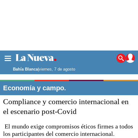
La ciudad
Noticias
Bahía Blanca
|
viernes, 7 de agosto
Punta Alta
La región
Economía y campo.
El país
Compliance y comercio internacional en
El mundo
Seguridad
el escenario post-Covid
Opinión
Escenario Olímpico
El mundo exige compromisos éticos firmes a todos
Deportes
los participantes del comercio internacional.
Liga del Sur