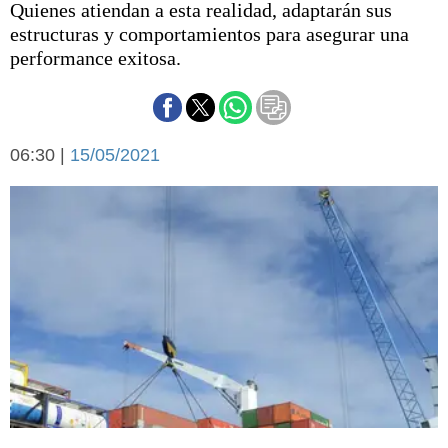
Quienes atiendan a esta realidad, adaptarán sus
Básquetbol
estructuras y comportamientos para asegurar una
Fútbol
performance exitosa.
Federal A
Aplausos
Arte y cultura
Cines
Economía y finanzas
06:30 |
Economía y campo
15/05/2021
Con el campo
Espacio empresas
Sociedad
Sociedad y tiempo
libre
Tecnología
Turismo
Salud
Es viral
El tiempo
Cartón Lleno
Fúnebres