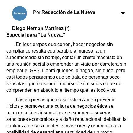
Clasificados
Horóscopo
Por
Redacción de La Nueva.
Suplementos
Farmacias
Diego Hernán Martínez (*)
Servicios
Especial para “La Nueva.”
Transportes
Loterías
En los tiempos que corren, hacer negocios sin
compliance resulta equiparable a ingresar a un
Datos Útiles
supermercado sin barbijo, contar un chiste machista en
Fúnebres
una reunión social o emprender un viaje por carretera sin
Edictos
emplear el GPS. Habrá quienes lo hagan, sin duda, pero
Teléfonos de urgencia
casi todos pensaremos que se trata de personas poco
sensatas, que no saben cuidarse a sí mismas o que no
comprenden en absoluto el tiempo que les tocó vivir.
Las empresas que no se esfuerzan en prevenir
ilícitos y promover una cultura de negocios ética se
parecen a tales insensatos: se exponen a severas
sanciones económicas y a daño reputacional, debilitan la
confianza de sus clientes e inversores y renuncian a la
posibilidad de desarrollar su actividad de un modo