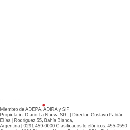
Loterías
Datos Útiles
Fúnebres
Edictos
Teléfonos de urgencia
Miembro de ADEPA, ADIRA y SIP
Propietario: Diario La Nueva SRL | Director: Gustavo Fabián
Elías | Rodríguez 55, Bahía Blanca,
Argentina | 0291 459-0000 Clasificados telefónicos: 455-0550