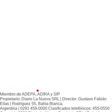
Loterías
Datos Útiles
Fúnebres
Edictos
Teléfonos de urgencia
Miembro de ADEPA, ADIRA y SIP
Propietario: Diario La Nueva SRL | Director: Gustavo Fabián
Elías | Rodríguez 55, Bahía Blanca,
Argentina | 0291 459-0000 Clasificados telefónicos: 455-0550