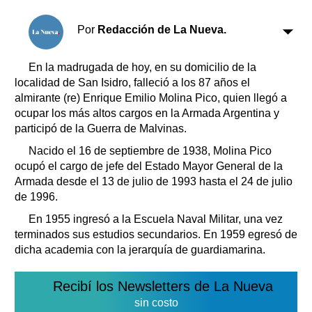
Clasificados
Horóscopo
Por
Redacción de La Nueva.
Suplementos
Farmacias
En la madrugada de hoy, en su domicilio de la
Servicios
localidad de San Isidro, falleció a los 87 años el
Transportes
almirante (re) Enrique Emilio Molina Pico, quien llegó a
Loterías
ocupar los más altos cargos en la Armada Argentina y
Datos Útiles
participó de la Guerra de Malvinas.
Fúnebres
Nacido el 16 de septiembre de 1938, Molina Pico
Edictos
ocupó el cargo de jefe del Estado Mayor General de la
Teléfonos de urgencia
Armada desde el 13 de julio de 1993 hasta el 24 de julio
de 1996.
En 1955 ingresó a la Escuela Naval Militar, una vez
terminados sus estudios secundarios. En 1959 egresó de
dicha academia con la jerarquía de guardiamarina.
Recibí los Newsletters de La Nueva
sin costo