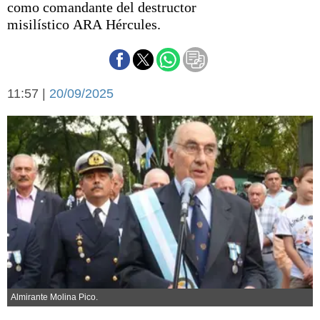
como comandante del destructor
Básquetbol
misilístico ARA Hércules.
Fútbol
Federal A
Aplausos
Arte y cultura
Cines
11:57 |
20/09/2025
Economía y finanzas
Economía y campo
Con el campo
Espacio empresas
Sociedad
Sociedad y tiempo
libre
Tecnología
Turismo
Salud
Es viral
El tiempo
Cartón Lleno
Almirante Molina Pico.
Fúnebres