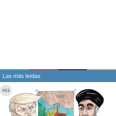
Las más leídas
#01