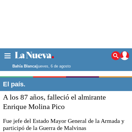
La ciudad
Noticias
Bahía Blanca
|
jueves, 6 de agosto
Punta Alta
La región
El país.
El país
A los 87 años, falleció el almirante
El mundo
Seguridad
Enrique Molina Pico
Opinión
Escenario Olímpico
Fue jefe del Estado Mayor General de la Armada y
Deportes
participó de la Guerra de Malvinas
Liga del Sur