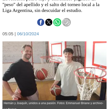
Básquetbol
"peso" del apellido y el salto del torneo local a la
Fútbol
Liga Argentina, sin descuidar el estudio.
Federal A
Aplausos
Arte y cultura
Cines
05:05 |
06/10/2024
Economía y finanzas
Economía y campo
Con el campo
Espacio empresas
Sociedad
Sociedad y tiempo
libre
Tecnología
Turismo
Salud
Es viral
El tiempo
Cartón Lleno
Fúnebres
Hernán y Joaquín, unidos a una pasión. Fotos: Emmanuel Briane y archivo-