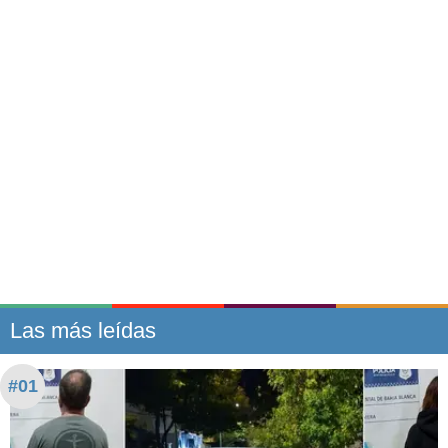
Las más leídas
#01