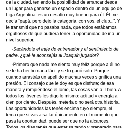
de la ciudad, teniendo la posibilidad de arrancar desde
un lugar para ganarse un espacio dentro de un equipo de
Liga Argentina, es un desafío muy bueno para él. Él me
decía “papá, pero dejo la categoría, con vos, el club...”. Y
le transmití que no pasaba nada, que todos estábamos
orgullosos de que pudiera tener la oportunidad de ir a un
nivel superior.
-Sacándote el traje de entrenador y el sentimiento de
padre, ¿qué le aconsejás al Joaquín jugador?
-Primero que nada me siento muy feliz porque a él no
se le ha hecho nada fácil y se lo ganó solo. Porque
cuando arrastrás un apellido muchas veces significa una
presión. El consejo que le doy es que disfrute; de esa
manera y rompiéndose el lomo, las cosas van a ir bien. A
todos los jóvenes les digo lo mismo: actitud y energía al
cien por ciento. Después, meterla o no será otra historia.
Las oportunidades las tenés encima tuyo siempre, el
tema que si vas a saltar únicamente en el momento que
pasa la oportunidad, puede ser que no la alcances.
Todos los días tenés que estar saltando y preparado para