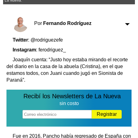
La Nueva.
Clasificados
Horóscopo
Suplementos
Por
Fernando Rodríguez
Farmacias
Servicios
Transportes
Twitter
: @rodriguezefe
Loterías
Instagram
: ferodriguez_
Datos Útiles
Joaquín cuenta: “Justo hoy estaba mirando el recorte
Fúnebres
del diario en la casa de la abuela (Cristina), en el que
Edictos
estamos todos, con Juani cuando jugó en Sionista de
Teléfonos de urgencia
Paraná”.
Recibí los Newsletters de La Nueva
sin costo
Registrar
Fue en 2016, Pancho había regresado de España con