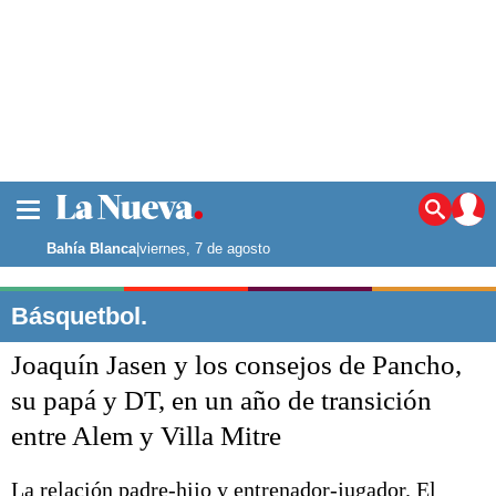
La ciudad
Noticias
Bahía Blanca
|
viernes, 7 de agosto
Punta Alta
La región
Básquetbol.
El país
Joaquín Jasen y los consejos de Pancho,
El mundo
Seguridad
su papá y DT, en un año de transición
Opinión
entre Alem y Villa Mitre
Escenario Olímpico
Deportes
Liga del Sur
La relación padre-hijo y entrenador-jugador. El