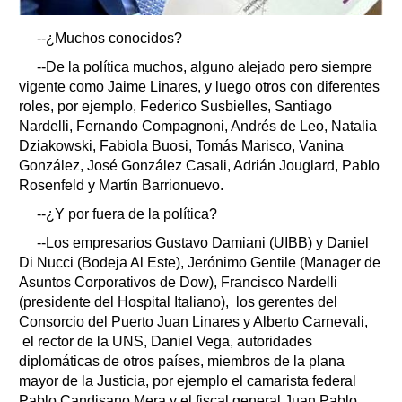
--¿Muchos conocidos?
--De la política muchos, alguno alejado pero siempre
vigente como Jaime Linares, y luego otros con diferentes
roles, por ejemplo, Federico Susbielles, Santiago
Nardelli, Fernando Compagnoni, Andrés de Leo, Natalia
Dziakowski, Fabiola Buosi, Tomás Marisco, Vanina
González, José González Casali, Adrián Jouglard, Pablo
Rosenfeld y Martín Barrionuevo.
--¿Y por fuera de la política?
--Los empresarios Gustavo Damiani (UIBB) y Daniel
Di Nucci (Bodeja Al Este), Jerónimo Gentile (Manager de
Asuntos Corporativos de Dow), Francisco Nardelli
(presidente del Hospital Italiano), los gerentes del
Consorcio del Puerto Juan Linares y Alberto Carnevali,
el rector de la UNS, Daniel Vega, autoridades
diplomáticas de otros países, miembros de la plana
mayor de la Justicia, por ejemplo el camarista federal
Pablo Candisano Mera y el fiscal general Juan Pablo