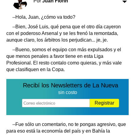
Por
Juan Florín
Clasificados
Horóscopo
--Hola, Juan, ¿cómo va todo?
Suplementos
--Bien, José Luis, qué pena que el otro día cayeron
Farmacias
Servicios
con el poderoso Arsenal y se les frenó la remontada,
Transportes
aunque claro, los árbitros los perjudican... je, je.
Loterías
--Bueno, somos el equipo con más expulsados y el
Datos Útiles
que menos penales a favor tiene en esta Liga
Fúnebres
Profesional. El resto contalo como quieras, y más vale
Edictos
que clasifiquen en la Copa.
Teléfonos de urgencia
Recibí los Newsletters de La Nueva
sin costo
Registrar
--Fue sólo un comentario, no te pongas agresivo, que
para eso está la economía del país y en Bahía la