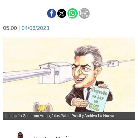
Básquetbol
Fútbol
Federal A
05:00 |
04/06/2023
Aplausos
Arte y cultura
Cines
Economía y finanzas
Economía y campo
Con el campo
Espacio empresas
Sociedad
Sociedad y tiempo
libre
Tecnología
Turismo
Salud
Es viral
El tiempo
Ilustración Guillermo Arena, fotos Pablo Presti y Archivo La Nueva.
Cartón Lleno
Fúnebres