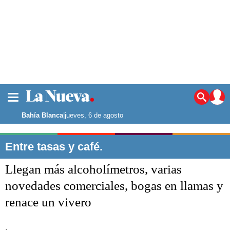
La ciudad
Noticias
Bahía Blanca
|
jueves, 6 de agosto
Punta Alta
La región
Entre tasas y café.
El país
Llegan más alcoholímetros, varias
El mundo
Seguridad
novedades comerciales, bogas en llamas y
Opinión
renace un vivero
Escenario Olímpico
Deportes
Liga del Sur
.