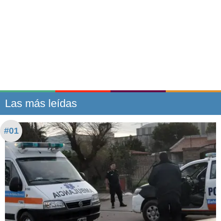
Las más leídas
#01