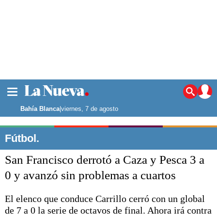
La ciudad
Noticias
Bahía Blanca
|
viernes, 7 de agosto
Punta Alta
La región
Fútbol.
El país
San Francisco derrotó a Caza y Pesca 3 a
El mundo
Seguridad
0 y avanzó sin problemas a cuartos
Opinión
Escenario Olímpico
El elenco que conduce Carrillo cerró con un global
Deportes
de 7 a 0 la serie de octavos de final. Ahora irá contra
Liga del Sur