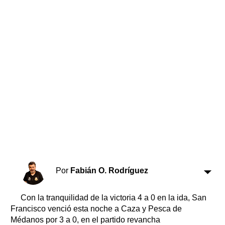
Horóscopo
Suplementos
Farmacias
Servicios
Transportes
Loterías
Datos Útiles
Fúnebres
Edictos
Teléfonos de urgencia
Por
Fabián O. Rodríguez
Con la tranquilidad de la victoria 4 a 0 en la ida, San
Francisco venció esta noche a Caza y Pesca de
Médanos por 3 a 0, en el partido revancha