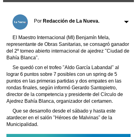
Clasificados
Horóscopo
Suplementos
Por
Redacción de La Nueva.
Farmacias
Servicios
Transportes
El Maestro Internacional (MI) Benjamín Mela,
representante de Obras Sanitarias, se consagró ganador
Loterías
del 2º torneo abierto internacional de ajedrez "Ciudad de
Datos Útiles
Bahía Blanca".
Fúnebres
Se quedó con el trofeo "Aldo García Labandal" al
Edictos
lograr 6 puntos sobre 7 posibles con un spring de 5
Teléfonos de urgencia
puntos en las primeras partidas y dos empates en las
rondas finales, según informó Gerardo Santopietro,
director de la competencia y presidente del Círculo de
Ajedrez Bahía Blanca, organizador del certamen.
Que se desarrollo desde el sábado y hasta este
atardecer en el salón "Héroes de Malvinas" de la
Municipalidad.