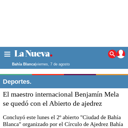
La ciudad
Noticias
Bahía Blanca
|
viernes, 7 de agosto
Punta Alta
La región
Deportes.
El país
El maestro internacional Benjamín Mela
El mundo
Seguridad
se quedó con el Abierto de ajedrez
Opinión
Escenario Olímpico
Concluyó este lunes el 2º abierto "Ciudad de Bahía
Deportes
Blanca" organizado por el Círculo de Ajedrez Bahía
Liga del Sur