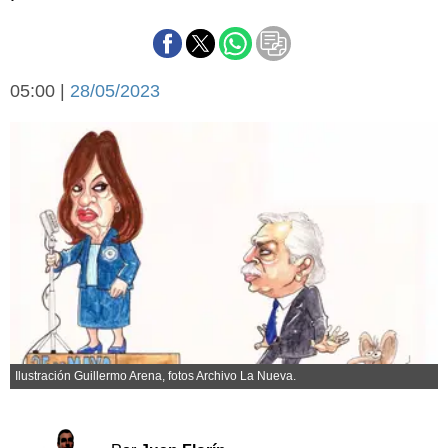
Básquetbol
Fútbol
Federal A
05:00 |
28/05/2023
Aplausos
Arte y cultura
Cines
Economía y finanzas
Economía y campo
Con el campo
Espacio empresas
Sociedad
Sociedad y tiempo
libre
Tecnología
Turismo
Salud
Es viral
El tiempo
Ilustración Guillermo Arena, fotos Archivo La Nueva.
Cartón Lleno
Fúnebres