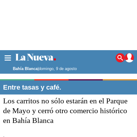
La ciudad
Noticias
Bahía Blanca
|
domingo, 9 de agosto
Punta Alta
La región
Entre tasas y café.
El país
Los carritos no sólo estarán en el Parque
El mundo
Seguridad
de Mayo y cerró otro comercio histórico
Opinión
en Bahía Blanca
Escenario Olímpico
Deportes
Liga del Sur
.