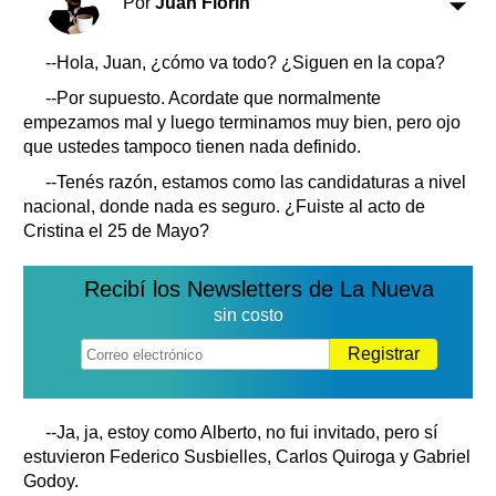
Por
Juan Florín
Clasificados
Horóscopo
--Hola, Juan, ¿cómo va todo? ¿Siguen en la copa?
Suplementos
--Por supuesto. Acordate que normalmente
Farmacias
Servicios
empezamos mal y luego terminamos muy bien, pero ojo
Transportes
que ustedes tampoco tienen nada definido.
Loterías
--Tenés razón, estamos como las candidaturas a nivel
Datos Útiles
nacional, donde nada es seguro. ¿Fuiste al acto de
Fúnebres
Cristina el 25 de Mayo?
Edictos
Teléfonos de urgencia
Recibí los Newsletters de La Nueva
sin costo
Registrar
--Ja, ja, estoy como Alberto, no fui invitado, pero sí
estuvieron Federico Susbielles, Carlos Quiroga y Gabriel
Godoy.