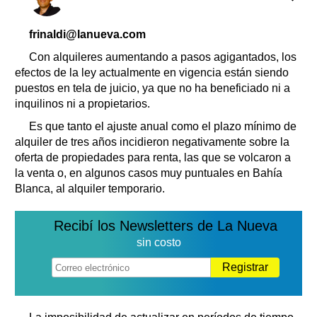
Clasificados
Horóscopo
frinaldi@lanueva.com
Suplementos
Con alquileres aumentando a pasos agigantados, los
Farmacias
Servicios
efectos de la ley actualmente en vigencia están siendo
Transportes
puestos en tela de juicio, ya que no ha beneficiado ni a
inquilinos ni a propietarios.
Loterías
Datos Útiles
Es que tanto el ajuste anual como el plazo mínimo de
alquiler de tres años incidieron negativamente sobre la
Fúnebres
oferta de propiedades para renta, las que se volcaron a
Edictos
la venta o, en algunos casos muy puntuales en Bahía
Teléfonos de urgencia
Blanca, al alquiler temporario.
Recibí los Newsletters de La Nueva
sin costo
Registrar