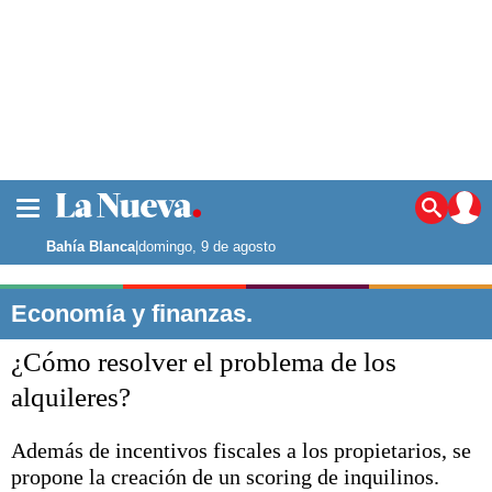
La ciudad
Noticias
Bahía Blanca
|
domingo, 9 de agosto
Punta Alta
La región
Economía y finanzas.
El país
¿Cómo resolver el problema de los
El mundo
Seguridad
alquileres?
Opinión
Escenario Olímpico
Además de incentivos fiscales a los propietarios, se
Deportes
propone la creación de un scoring de inquilinos.
Liga del Sur