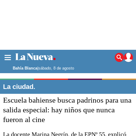
La ciudad
Noticias
Bahía Blanca
|
sábado, 8 de agosto
Punta Alta
La región
La ciudad.
El país
Escuela bahiense busca padrinos para una
El mundo
Seguridad
salida especial: hay niños que nunca
Opinión
fueron al cine
Escenario Olímpico
Deportes
Liga del Sur
La docente Marina Negrín, de la EPNº 55, explicó