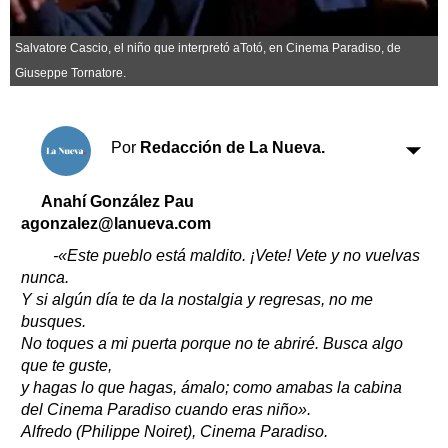
Clasificados
Horóscopo
Salvatore Cascio, el niño que interpretó aTotó, en Cinema Paradiso, de
Suplementos
Giuseppe Tornatore.
Farmacias
Servicios
Transportes
Por
Redacción de La Nueva.
Loterías
Datos Útiles
Anahí González Pau
Fúnebres
agonzalez@lanueva.com
Edictos
-«Este pueblo está maldito. ¡Vete! Vete y no vuelvas
Teléfonos de urgencia
nunca.
Y si algún día te da la nostalgia y regresas, no me
busques.
No toques a mi puerta porque no te abriré. Busca algo
que te guste,
y hagas lo que hagas, ámalo; como amabas la cabina
del Cinema Paradiso cuando eras niño».
Alfredo (Philippe Noiret), Cinema Paradiso.