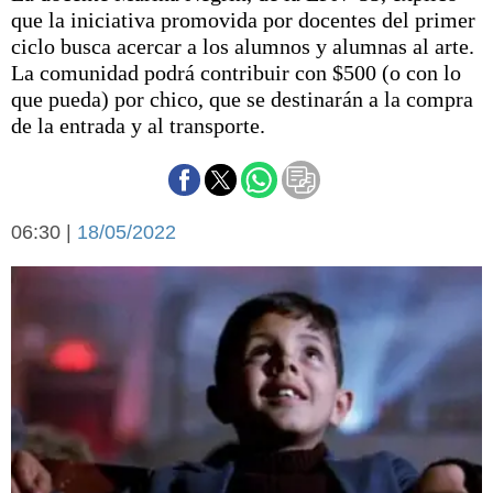
Básquetbol
que la iniciativa promovida por docentes del primer
Fútbol
ciclo busca acercar a los alumnos y alumnas al arte.
La comunidad podrá contribuir con $500 (o con lo
Federal A
que pueda) por chico, que se destinarán a la compra
Aplausos
Arte y cultura
de la entrada y al transporte.
Cines
Economía y finanzas
Economía y campo
Con el campo
Espacio empresas
06:30 |
18/05/2022
Sociedad
Sociedad y tiempo
libre
Tecnología
Turismo
Salud
Es viral
El tiempo
Cartón Lleno
Fúnebres