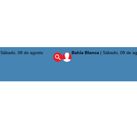
|
Sábado, 08 de agosto
Bahía Blanca
|
Sábado, 08 de ag
ciudad
ta Alta
región
aís
mundo
uridad
nión
enario Olímpico
a del Sur
quetbol
bol