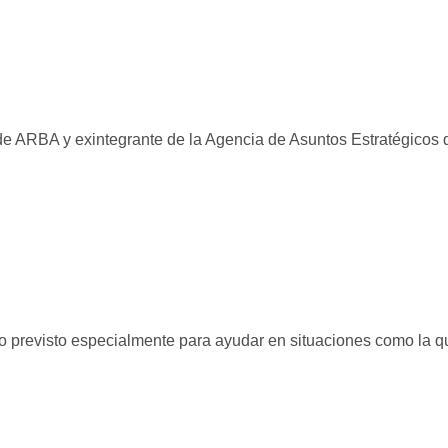
erías
os Útiles
ebres
ctos
éfonos de urgencia
de ARBA y exintegrante de la Agencia de Asuntos Estratégicos 
ro previsto especialmente para ayudar en situaciones como la q