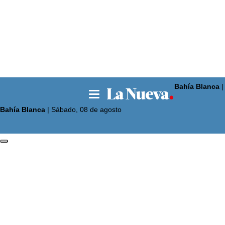
Bahía Blanca
La 
Bahía Blanca
|
Sábado, 08 de agosto
Noticias
Pun
La 
El p
El 
Seg
Opi
Esc
Deportes
Lig
Bás
Fút