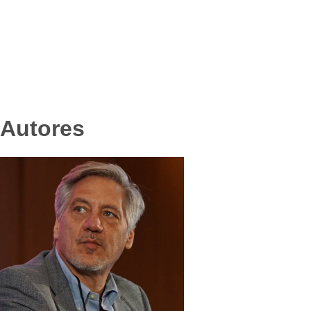
Fed
Apl
Arte y cultura
Cin
Eco
Economía y campo
Con
Esp
Soc
Sociedad y tiempo libre
Autores
Tec
Tur
Sal
Es v
El tiempo
Fúnebres
Clasificados
Horóscopo
Suplementos
Far
Servicios
Tra